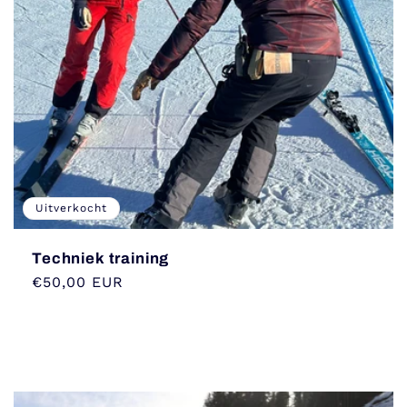
Uitverkocht
Techniek training
Normale
€50,00 EUR
prijs