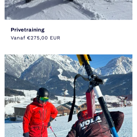
Privetraining
Normale
Vanaf €275,00 EUR
prijs