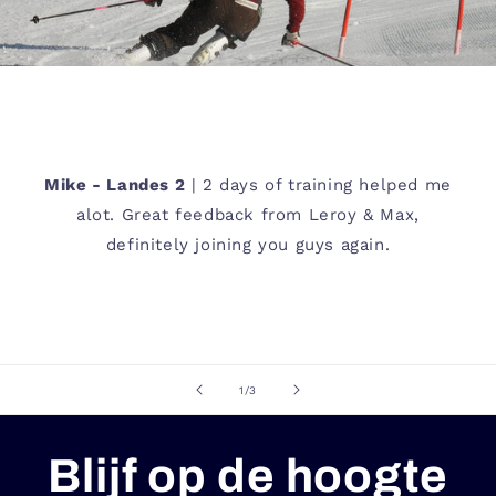
Mike - Landes 2
| 2 days of training helped me
alot. Great feedback from Leroy & Max,
definitely joining you guys again.
van
1
/
3
Blijf op de hoogte